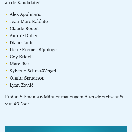
an de Kandidaten:
Alex Apolinario
Jean-Marc Baldato
Claude Boden
Aurore Dulieu
Diane Janin
Liette Kremer-Rippinger
Guy Kridel
Marc Ries
Sylvette Schmit-Weigel
Olafur Sigudsson
Lynn Zovilé
Et sinn 5 Fraen a 6 Männer mat engem Altersduerchschnëtt
vun 49 Joer.