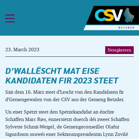
Skip to content
23. March 2023
Neiegkeeten
D’WALLËSCHT MAT EISE
KANDIDATEN FIR 2023 STEET
Säit dem 16. März steet d’Lescht vun den Kandidaten fir
d’Gemengewalen vun der CSV aus der Gemeng Betzder.
Un eiser Spëtzt steet den Spëtzekandidat an éischte
Schäffen Marc Ries, ënnerstëtzt duerch déi zweet Schäffen
Sylvette Schmit-Weigel, de Gemengeconseiller Olafur
Sigurdsson souwéi eiser Sektiounspresidentin Lynn Zovilé